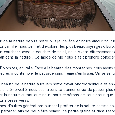
 de la nature depuis notre plus jeune âge et notre amour pour le
. La van life, nous permet d’explorer les plus beaux paysages d’Euro
nous couchons avec le coucher de soleil, nous vivons différemmen
an dans la nature... Ce mode de vie nous a fait prendre consci
Dolomites, en Italie. Face à la beauté des montagnes, nous avons é
 heures à contempler le paysage sans même s’en lasser. On se sent
eauté de la nature à travers notre travail photographique et en 
 ont émerveillé, nous souhaitons te donner envie de passer plus 
aimer la nature autant que nous, nous espérons de tout cœur que
tu la préserveras.
nnes, d’autres générations puissent profiter de la nature comme nou
e partager, afin de peut-être semer une petite graine et dans l’esp