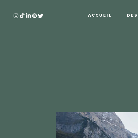
A C C U E I L
D E S 