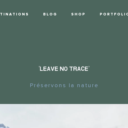
T I N A T I O N S
B L O G
S H O P
P O R T F O L I 
"
"
LEAVE NO TRACE
Préservons la nature