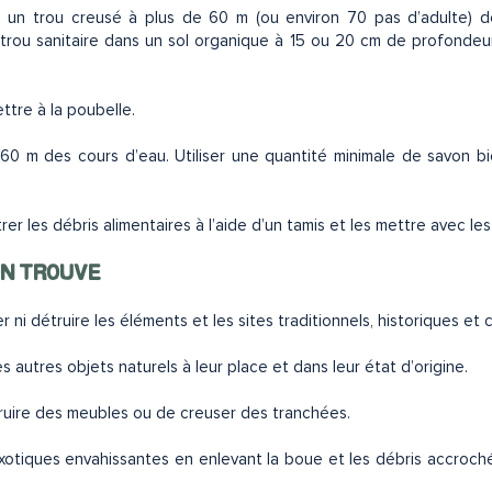
un trou creusé à plus de 60 m (ou environ 70 pas d’adulte) d
rou sanitaire dans un sol organique à 15 ou 20 cm de profondeur
ettre à la poubelle.
de 60 m des cours d’eau. Utiliser une quantité minimale de savon b
trer les débris alimentaires à l’aide d’un tamis et les mettre avec l
’ON TROUVE
 ni détruire les éléments et les sites traditionnels, historiques et c
les autres objets naturels à leur place et dans leur état d’origine.
struire des meubles ou de creuser des tranchées.
xotiques envahissantes en enlevant la boue et les débris accroch