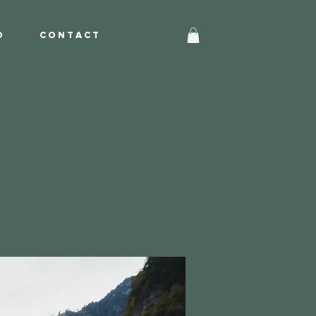
O
C O N T A C T