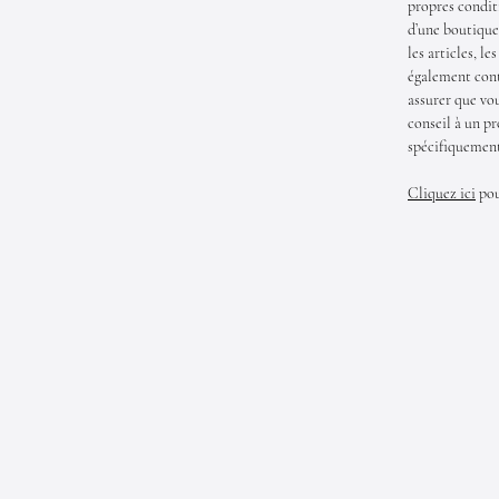
propres condit
d’une boutique 
les articles, le
également conte
assurer que vo
conseil à un p
spécifiquemen
Cliquez ici
pou