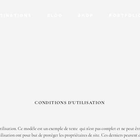
T I N A T I O N S
B L O G
S H O P
P O R T F O L I 
CONDITIONS D’UTILISATION
tilisation. Ce modèle est un exemple de texte qui n’est pas complet et ne peut êtr
ilisation ont pour but de protéger les propriétaires de site. Ces derniers peuvent d