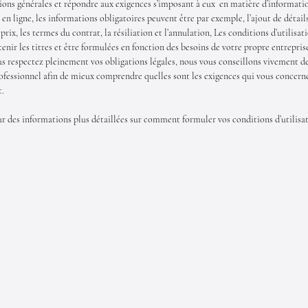
ions générales et répondre aux exigences s’imposant à eux en matière d’informatio
en ligne, les informations obligatoires peuvent être par exemple, l’ajout de détai
s prix, les termes du contrat, la résiliation et l’annulation, Les conditions d’utilisa
nir les titres et être formulées en fonction des besoins de votre propre entrepris
us respectez pleinement vos obligations légales, nous vous conseillons vivement 
rofessionnel afin de mieux comprendre quelles sont les exigences qui vous concern
t.
r des informations plus détaillées sur comment formuler vos conditions d’utilisat