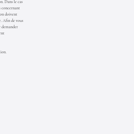
n. Dans le cas
ls concernant
tion doivent
e. Afin de vous
de demander
ent
ion.