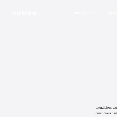
A C C U E I L
D E S 
Conditions d’u
conditions d'ut