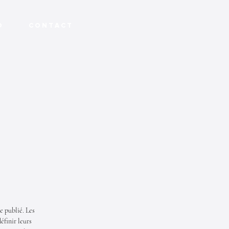
O
C O N T A C T
e publié. Les
éfinir leurs