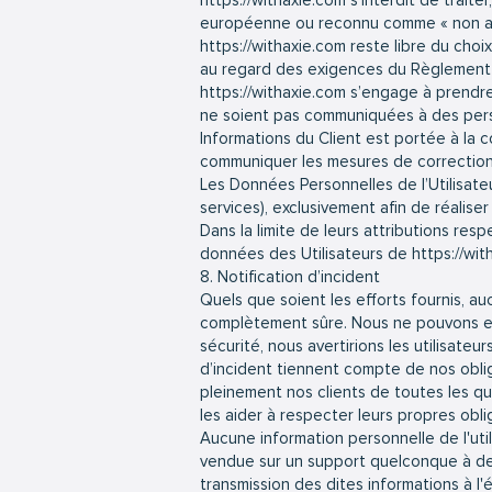
https://withaxie.com
s’interdit de traite
européenne ou reconnu comme « non adé
https://withaxie.com
reste libre du choi
au regard des exigences du Règlement 
https://withaxie.com
s’engage à prendre 
ne soient pas communiquées à des person
Informations du Client est portée à la
communiquer les mesures de corrections 
Les Données Personnelles de l’Utilisate
services), exclusivement afin de réaliser 
Dans la limite de leurs attributions res
données des Utilisateurs de
https://wi
8. Notification d’incident
Quels que soient les efforts fournis, 
complètement sûre. Nous ne pouvons en
sécurité, nous avertirions les utilisate
d’incident tiennent compte de nos obli
pleinement nos clients de toutes les qu
les aider à respecter leurs propres obl
Aucune information personnelle de l'uti
vendue sur un support quelconque à des
transmission des dites informations à l