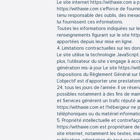
Le site internet
https://withaxie.com
a p
https://withaxie.com
s’efforce de fournir
tenu responsable des oublis, des inexact
lui fournissent ces informations.
Toutes les informations indiquées sur le
renseignements figurant sur le site
http
apportées depuis leur mise en ligne.
4. Limitations contractuelles sur les d
Le site utilise la technologie JavaScrip
plus, l’utilisateur du site s’engage à a
génération mis-à-jour Le site
https://wi
dispositions du Règlement Général sur 
L’objectif est d’apporter une prestation
24, tous les jours de l’année. Il se rés
possibles notamment à des fins de maint
et Services génèrent un trafic réputé a
https://withaxie.com
et l’hébergeur ne p
téléphoniques ou du matériel informat
5. Propriété intellectuelle et contrefaç
https://withaxie.com
est propriétaire des
site internet, notamment les textes, im