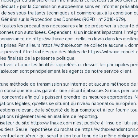
r, héberger ou transférer les Informations collectées sur ses Client
quat » par la Commission européenne sans en informer préalablem
x de ses sous-traitants techniques et commerciaux à la condition qu’
Général sur la Protection des Données (RGPD : n° 2016-679).
toutes les précautions nécessaires afin de préserver la sécurité 
nes non autorisées. Cependant, si un incident impactant l’intégri
 connaissance de
https://withaxie.com
, celle-ci devra dans les meilleur
prises. Par ailleurs
https://withaxie.com
ne collecte aucune « donn
ur peuvent être traitées par des filiales de
https://withaxie.com
et d
les finalités de la présente politique.
pectives et pour les finalités rappelées ci-dessus, les principales p
thaxie.com
sont principalement les agents de notre service client.
aucune méthode de transmission sur Internet et aucune méthode de
 conséquence pas garantir une sécurité absolue. Si nous prenion
urs concernés afin qu'ils puissent prendre les mesures appropriées.
gations légales, qu'elles se situent au niveau national ou europée
estions relevant de la sécurité de leur compte et à leur fournir to
igations réglementaires en matière de reporting.
lisateur du site
https://withaxie.com
n'est publiée à l'insu de l'utili
 tiers. Seule l'hypothèse du rachat de
https://withaxieandantonn
'éventuel acquéreur qui serait à son tour tenu de la même obligatio