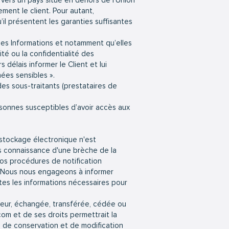
s vers un pays situé en dehors de l’Union
ent le client. Pour autant,
il présentent les garanties suffisantes
des Informations et notamment qu’elles
té ou la confidentialité des
s délais informer le Client et lui
ées sensibles ».
es sous-traitants (prestataires de
ersonnes susceptibles d’avoir accès aux
 stockage électronique n'est
s connaissance d'une brèche de la
 Nos procédures de notification
n. Nous nous engageons à informer
utes les informations nécessaires pour
sateur, échangée, transférée, cédée ou
.com
et de ses droits permettrait la
n de conservation et de modification