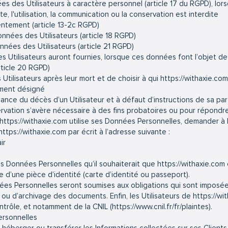
s des Utilisateurs à caractère personnel (article 17 du RGPD), lors
e, l'utilisation, la communication ou la conservation est interdite
entement (article 13-2c RGPD)
données des Utilisateurs (article 18 RGPD)
nnées des Utilisateurs (article 21 RGPD)
les Utilisateurs auront fournies, lorsque ces données font l’objet 
rticle 20 RGPD)
 Utilisateurs après leur mort et de choisir à qui
https://withaxie.com
ement désigné
ance du décès d’un Utilisateur et à défaut d’instructions de sa par
ervation s’avère nécessaire à des fins probatoires ou pour répondre
https://withaxie.com
utilise ses Données Personnelles, demander à l
https://withaxie.com
par écrit à l’adresse suivante :
ir
 les Données Personnelles qu’il souhaiterait que
https://withaxie.com
e d’une pièce d’identité (carte d’identité ou passeport).
s Personnelles seront soumises aux obligations qui sont imposé
u d’archivage des documents. Enfin, les Utilisateurs de
https://wi
ntrôle, et notamment de la CNIL (
https://www.cnil.fr/fr/plaintes).
rsonnelles