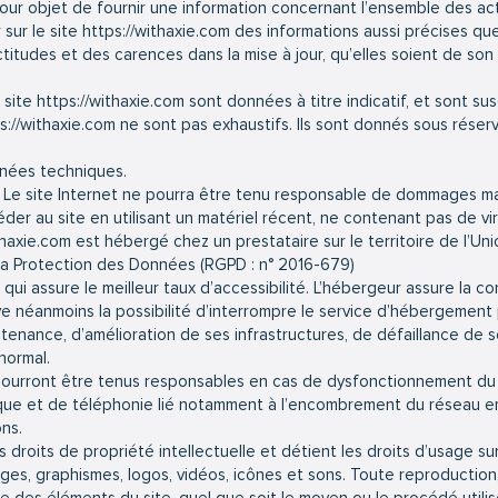
our objet de fournir une information concernant l’ensemble des acti
 sur le site
https://withaxie.com
des informations aussi précises que 
itudes et des carences dans la mise à jour, qu’elles soient de son f
 site
https://withaxie.com
sont données à titre indicatif, et sont susc
s://withaxie.com
ne sont pas exhaustifs. Ils sont donnés sous réser
onnées techniques.
t. Le site Internet ne pourra être tenu responsable de dommages matér
ccéder au site en utilisant un matériel récent, ne contenant pas de v
thaxie.com
est hébergé chez un prestataire sur le territoire de l’
la Protection des Données (RGPD : n° 2016-679)
 qui assure le meilleur taux d’accessibilité. L’hébergeur assure la c
erve néanmoins la possibilité d’interrompre le service d’hébergement
enance, d’amélioration de ses infrastructures, de défaillance de se
normal.
ourront être tenus responsables en cas de dysfonctionnement du r
ique et de téléphonie lié notamment à l’encombrement du réseau e
ons.
 droits de propriété intellectuelle et détient les droits d’usage su
ages, graphismes, logos, vidéos, icônes et sons. Toute reproduction,