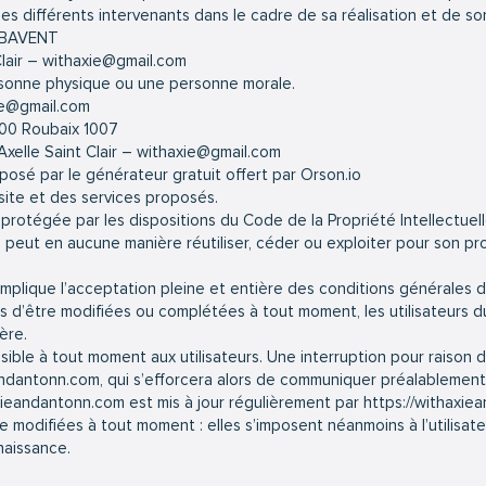
des différents intervenants dans le cadre de sa réalisation et de son
60 BAVENT
Clair – withaxie@gmail.com
rsonne physique ou une personne morale.
xie@gmail.com
100 Roubaix 1007
xelle Saint Clair – withaxie@gmail.com
osé par le générateur gratuit offert par Orson.io
 site et des services proposés.
 protégée par les dispositions du Code de la Propriété Intellectue
ne peut en aucune manière réutiliser, céder ou exploiter pour son 
mplique l’acceptation pleine et entière des conditions générales d’
les d’être modifiées ou complétées à tout moment, les utilisateurs d
ère.
sible à tout moment aux utilisateurs. Une interruption pour raison
eandantonn.com
, qui s’efforcera alors de communiquer préalablement 
axieandantonn.com
est mis à jour régulièrement par
https://withaxi
 modifiées à tout moment : elles s’imposent néanmoins à l’utilisateur
naissance.