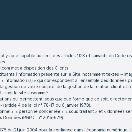
physique capable au sens des articles 1123 et suivants du Code civil
es.
e.com met à disposition des Clients :
tuants l’information présente sur le Site, notamment textes – ima
 « Information (s) » qui correspondent à l’ensemble des données p
la gestion de votre compte, de la gestion de la relation client et à 
tilisant le site susnommé.
mations qui permettent, sous quelque forme que ce soit, directemen
(article 4 de la loi n° 78-17 du 6 janvier 1978).
nel », « personne concernée », « sous traitant » et « données sensi
es Données (RGPD : n° 2016-679)
-575 du 21 juin 2004 pour la confiance dans l'économie numérique, il 