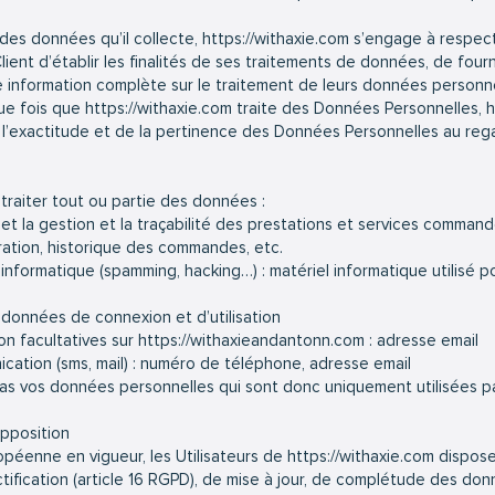
des données qu’il collecte,
https://withaxie.com
s’engage à respecte
lient d’établir les finalités de ses traitements de données, de fourn
e information complète sur le traitement de leurs données personne
que fois que
https://withaxie.com
traite des Données Personnelles,
h
l’exactitude et de la pertinence des Données Personnelles au regar
traiter tout ou partie des données :
 et la gestion et la traçabilité des prestations et services commandé
uration, historique des commandes, etc.
informatique (spamming, hacking…) : matériel informatique utilisé pou
 : données de connexion et d’utilisation
n facultatives sur
https://withaxieandantonn.com
: adresse email
tion (sms, mail) : numéro de téléphone, adresse email
s vos données personnelles qui sont donc uniquement utilisées par
opposition
péenne en vigueur, les Utilisateurs de
https://withaxie.com
disposen
ctification (article 16 RGPD), de mise à jour, de complétude des don