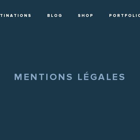
T I N A T I O N S
B L O G
S H O P
P O R T F O L I 
MENTIONS LÉGALES