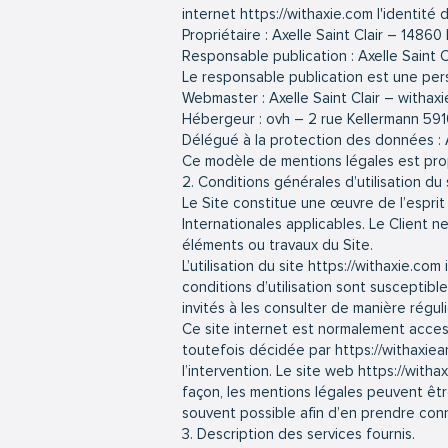
internet
https://withaxie.com
l'identité 
Propriétaire : Axelle Saint Clair – 148
Responsable publication : Axelle Saint 
Le responsable publication est une pe
Webmaster : Axelle Saint Clair – witha
Hébergeur : ovh – 2 rue Kellermann 59
Délégué à la protection des données : A
Ce modèle de mentions légales est prop
2. Conditions générales d’utilisation du
Le Site constitue une œuvre de l’esprit
Internationales applicables. Le Client 
éléments ou travaux du Site.
L’utilisation du site
https://withaxie.com
i
conditions d’utilisation sont susceptib
invités à les consulter de manière réguli
Ce site internet est normalement acces
toutefois décidée par
https://withaxi
l’intervention. Le site web
https://with
façon, les mentions légales peuvent être
souvent possible afin d’en prendre con
3. Description des services fournis.