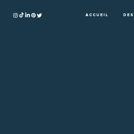
A C C U E I L
D E S 