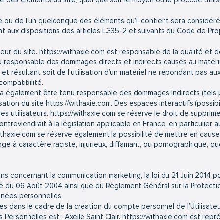
e des éléments du site, quel que soit le moyen ou le procédé utilisé,
te ou de l’un quelconque des éléments qu’il contient sera considé
aux dispositions des articles L.335-2 et suivants du Code de Propr
teur du site.
https://withaxie.com
est responsable de la qualité et de
 responsable des dommages directs et indirects causés au matériel de
, et résultant soit de l’utilisation d’un matériel ne répondant pas au
compatibilité.
a également être tenu responsable des dommages indirects (tels 
isation du site
https://withaxie.com
. Des espaces interactifs (possib
es utilisateurs.
https://withaxie.com
se réserve le droit de supprime
eviendrait à la législation applicable en France, en particulier au
ithaxie.com
se réserve également la possibilité de mettre en cause 
ge à caractère raciste, injurieux, diffamant, ou pornographique, quel
ns concernant la communication marketing, la loi du 21 Juin 2014 p
rté du 06 Août 2004 ainsi que du Règlement Général sur la Protect
nnées personnelles
 dans le cadre de la création du compte personnel de l’Utilisateur 
ersonnelles est : Axelle Saint Clair.
https://withaxie.com
est représ