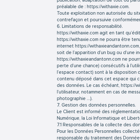
publication, adaptation de tout ou parti
préalable de :
https://withaxie.com
.
Toute exploitation non autorisée du si
contrefaçon et poursuivie conformément 
6. Limitations de responsabilité.
https://withaxie.com
agit en tant qu’édi
https://withaxie.com
ne pourra être tenu
internet
https://withaxieandantonn.com
soit de l’apparition d’un bug ou d’une in
https://withaxieandantonn.com
ne pourr
perte d’une chance) consécutifs à l’util
l’espace contact) sont à la disposition d
contenu déposé dans cet espace qui contr
des données. Le cas échéant,
https://w
l’utilisateur, notamment en cas de messa
photographie …).
7. Gestion des données personnelles.
Le Client est informé des réglementatio
Numérique, la Loi Informatique et Libe
7.1 Responsables de la collecte des do
Pour les Données Personnelles collectées
responsable du traitement des Données P