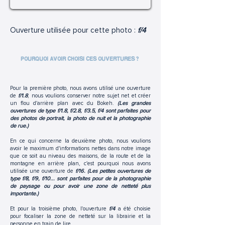
Ouverture utilisée pour cette photo :
f/4
POURQUOI AVOIR CHOISI CES OUVERTURES ?
Pour la première photo, nous avons utilisé une ouverture
de
f/1.8
, nous voulions conserver notre sujet net et créer
un flou d'arrière plan avec du Bokeh.
(Les grandes
ouvertures de type f/1.8, f/2.8, f/3.5, f/4 sont parfaites pour
des photos de portrait, la photo de nuit et la photographie
de rue.)
En ce qui concerne la deuxième photo, nous voulions
avoir le maximum d'informations nettes dans notre image
que ce soit au niveau des maisons, de la route et de la
montagne en arrière plan, c'est pourquoi nous avons
utilisée une ouverture de
f/16. (Les petites ouvertures de
type f/8, f/9, f/10... sont parfaites pour de la photographie
de paysage ou pour avoir une zone de netteté plus
importante.)
Et pour la troisième photo, l'ouverture
f/4
a été choisie
pour focaliser la zone de netteté sur la librairie et la
personne en train de lire.