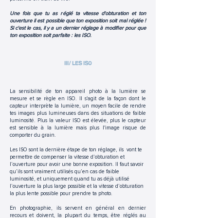
Une fois que tu as réglé ta
vitesse d'obturation et ton
ouverture il est possible que ton exposition soit mal réglée !
Si c'est le cas, il y a un dernier réglage à modifier pour que
ton exposition soit parfaite : les ISO.
III/ LES ISO
La sensibilité de ton appareil photo à la lumière se
mesure et se règle en ISO. Il s'agit de la façon dont le
capteur interprète la lumière, un moyen facile de rendre
tes images plus lumineuses dans des situations de faible
luminosité. Plus la valeur ISO est élevée, plus le capteur
est sensible à la lumière mais plus l'image risque de
comporter du grain.
Les ISO sont la dernière étape de ton réglage, ils vont te
permettre de compenser la vitesse d’obturation et
l’ouverture pour avoir une bonne exposition. Il faut savoir
qu’ils sont vraiment utilisés qu’en cas de faible
luminosité, et uniquement quand tu as déjà utilisé
l’ouverture la plus large possible et la vitesse d’obturation
la plus lente possible pour prendre ta photo.
En photographie, ils servent en général en dernier
recours et doivent, la plupart du temps, être réglés au