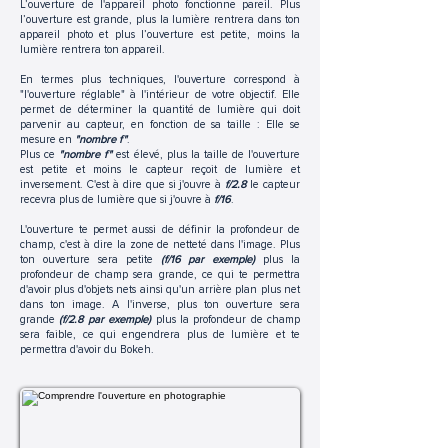
L’ouverture de l'appareil photo fonctionne pareil. Plus
l’ouverture est grande, plus la lumière rentrera dans ton
appareil photo et plus l’ouverture est petite, moins la
lumière rentrera ton appareil.
En termes plus techniques, l'ouverture correspond à
"l'ouverture réglable" à l'intérieur de votre objectif. Elle
permet de déterminer la quantité de lumière qui doit
parvenir au capteur, en fonction de sa taille : Elle se
mesure en
"nombre f"
.
Plus ce
"nombre f"
est élevé, plus la taille de l'ouverture
est petite et moins le capteur reçoit de lumière et
inversement. C'est à dire que si j'ouvre à
f/2.8
le capteur
recevra plus de lumière que si j'ouvre à
f/16
.
L'ouverture te permet aussi de définir la profondeur de
champ, c'est à dire la zone de netteté dans l'image. Plus
ton ouverture sera petite
(f/16 par exemple)
plus la
profondeur de champ sera grande, ce qui te permettra
d'avoir plus d'objets nets ainsi qu'un arrière plan plus net
dans ton image. A l'inverse, plus ton ouverture sera
grande
(f/2.8 par exemple)
plus la profondeur de champ
sera faible, ce qui engendrera plus de lumière et te
permettra d'avoir du Bokeh.