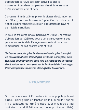
d'obturation de 1/125 sec pour pouvoir capter le
mouvement des deux couples au loin et faire en sorte
qu'ils soient totalement nets.
Concernant la deuxième photo, la vitesse d'obturation est
de 1/10 sec, nous voulions avoir l'opéra Garnier totalement
net et les différents véhicules en circulation de l'avant
plan totalement flous.
Et pour la troisième photo, nous avons utilisé une vitesse
d'obturation de 1/250 sec pour que les mouvements des
personnes au fond de l'image soient nets et pour que
l'ambulance ne soit pas totalement floue.
Tu l'auras compris, plus la vitesse est lente, plus ton sujet
en mouvement sera flou et plus la vitesse est rapide, plus
ton sujet en mouvement sera net. Le réglage de la vitesse
d'obturation aura un impact sur la luminosité de ton image.
Pour compenser, tu devras donc ajuster l'ouverture.
II/ L'OUVERTURE
On compare souvent l’ouverture à notre pupille (elle est
plus ou moins grosse en fonction de la luminosité : quand
il y a beaucoup de lumière notre pupille rétrécie et au
contraire quand il fait sombre, notre pupille se dilate).