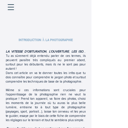
INTRODUCTION À LA PHOTOGRAPHIE
LA VITESSE D'OBTURATION
,
L'OUVERTURE
,
LES ISO
...
Tu as sûrement déjà entendu parler de ces termes, ils
peuvent paraître très compliqués au premier abord,
surtout pour les débutants, mais ils ne le sont pas pour
autant !
Dans cet article on va te donner toutes les infos que tu
dois connaître pour comprendre le jargon photo et surtout
comprendre les techniques de base de la photographie.
Même si ces informations sont cruciales pour
l'apprentissage de la photographie rien ne vaut la
pratique ! Prend ton appareil, va faire des photos, choisi
les moments de la journée où tu auras la plus belle
lumière, entraine toi à tout type de photographie
(paysages, sport, portrait...), laisse ton cerveau et tes yeux
te guider, essaye par le biais de cette fiche de comprendre
les réglages sur le terrain et tout te semblera plus simple.