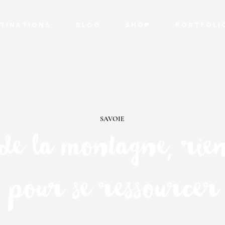
T I N A T I O N S
B L O G
S H O P
P O R T F O L I 
SAVOIE
 de la montagne, rie
pour se ressourcer