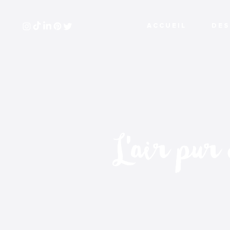
A C C U E I L
D E S 
L'air pur