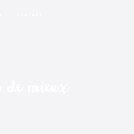
O
C O N T A C T
n de mieux