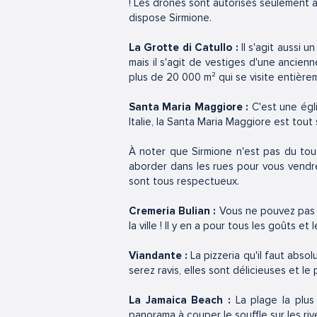
! Les drones sont autorisés seulement a
dispose Sirmione.
La Grotte di Catullo :
Il s'agit aussi 
mais il s'agit de vestiges d'une ancienn
plus de 20 000 m² qui se visite entière
Santa Maria Maggiore :
C'est une égl
Italie, la Santa Maria Maggiore est tout 
À noter que Sirmione n'est pas du tout
aborder dans les rues pour vous vendre
sont tous respectueux.
Cremeria Bulian :
Vous ne pouvez pas p
la ville ! Il y en a pour tous les goûts e
Viandante :
La pizzeria qu'il faut absolu
serez ravis, elles sont délicieuses et l
La Jamaica Beach :
La plage la plu
panorama à couper le souffle sur les ri