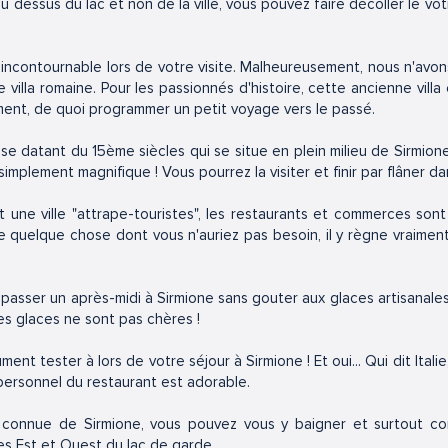
u dessus du lac et non de la ville, vous pouvez faire décoller le 
un incontournable lors de votre visite. Malheureusement, nous n'av
e villa romaine. Pour les passionnés d'histoire, cette ancienne vill
ment, de quoi programmer un petit voyage vers le passé.
ise datant du 15ème siècles qui se situe en plein milieu de Sirmi
simplement magnifique ! Vous pourrez la visiter et finir par flâner d
 une ville "attrape-touristes", les restaurants et commerces son
 quelque chose dont vous n'auriez pas besoin, il y règne vraimen
asser un après-midi à Sirmione sans gouter aux glaces artisanales 
t les glaces ne sont pas chères !
ment tester à lors de votre séjour à Sirmione ! Et oui... Qui dit Italie
e personnel du restaurant est adorable.
s connue de Sirmione, vous pouvez vous y baigner et surtout co
ves Est et Ouest du lac de garde.