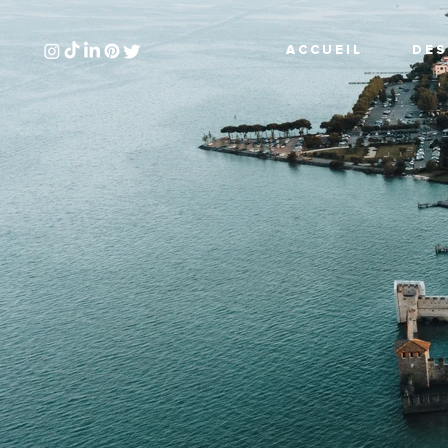
A C C U E I L
D E S 