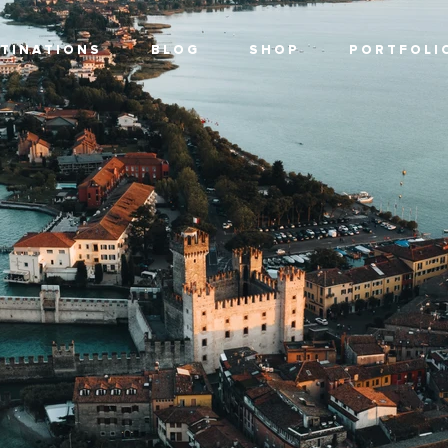
T I N A T I O N S
B L O G
S H O P
P O R T F O L I 