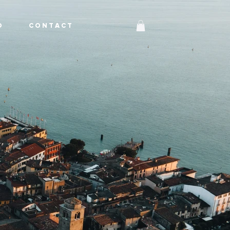
O
C O N T A C T