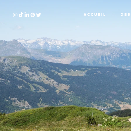
A C C U E I L
D E S 