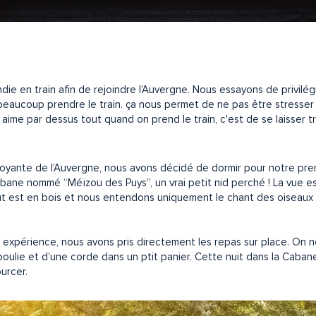
e en train afin de rejoindre l’Auvergne. Nous essayons de privilég
beaucoup prendre le train. ça nous permet de ne pas être stresser su
 aime par dessus tout quand on prend le train, c'est de se laisser
doyante de l’Auvergne, nous avons décidé de dormir pour notre prem
bane nommé “Méïzou des Puys”, un vrai petit nid perché ! La vue es
out est en bois et nous entendons uniquement le chant des oiseaux e
 expérience, nous avons pris directement les repas sur place. On nou
poulie et d’une corde dans un ptit panier. Cette nuit dans la Caba
ourcer.