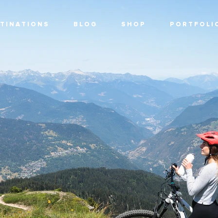
T I N A T I O N S
B L O G
S H O P
P O R T F O L I 