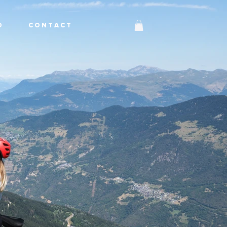
O
C O N T A C T