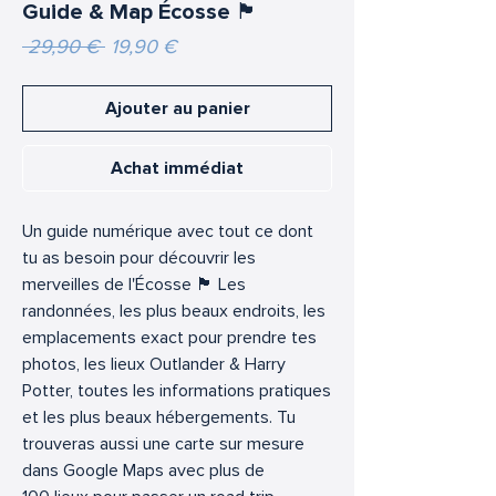
Guide & Map Écosse 🏴󠁧󠁢󠁳󠁣󠁴󠁿
Prix
Prix
 29,90 € 
19,90 €
original
promotionnel
Ajouter au panier
Achat immédiat
Un guide numérique avec tout ce dont
tu as besoin pour découvrir les
merveilles de l'Écosse 🏴󠁧󠁢󠁳󠁣󠁴󠁿 Les
randonnées, les plus beaux endroits, les
emplacements exact pour prendre tes
photos, les lieux Outlander & Harry
Potter, toutes les informations pratiques
et les plus beaux hébergements. Tu
trouveras aussi une carte sur mesure
dans Google Maps avec plus de