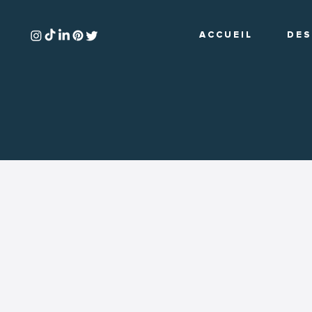
A C C U E I L
D E S 