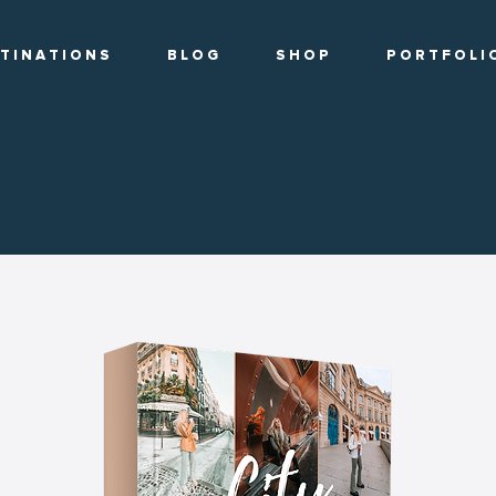
T I N A T I O N S
B L O G
S H O P
P O R T F O L I 