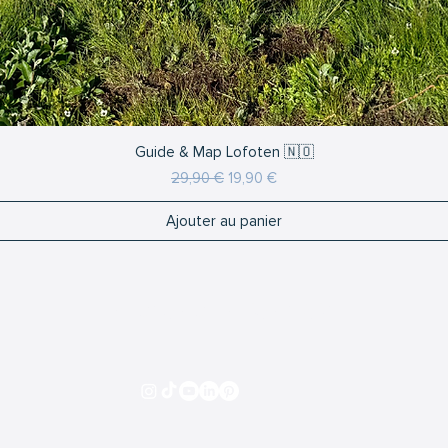
Aperçu rapide
Guide & Map Lofoten 🇳🇴
Prix original
Prix promotionnel
29,90 €
19,90 €
Ajouter au panier
RESTONS EN CONTACT